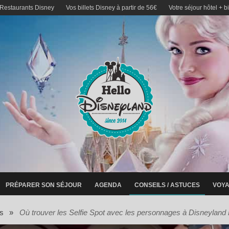
 Restaurants Disney
Vos billets Disney à partir de 56€
Votre séjour hôtel + b
PRÉPARER SON SÉJOUR
AGENDA
CONSEILS / ASTUCES
VOYA
s
»
Où trouver les Selfie Spot avec les personnages à Disneyland 