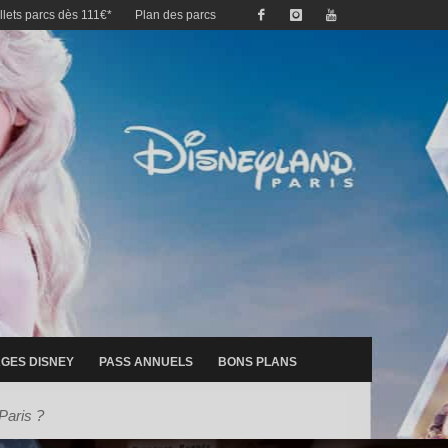
illets parcs dès 111€*
Plan des parcs
GES DISNEY
PASS ANNUELS
BONS PLANS
Paris ?