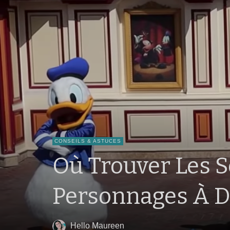
CONSEILS & ASTUCES
Où Trouver Les S
Personnages À Di
Hello Maureen