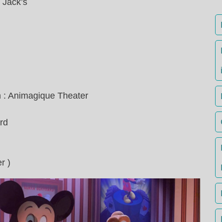
 Jack’s
 : Animagique Theater
rd
r )