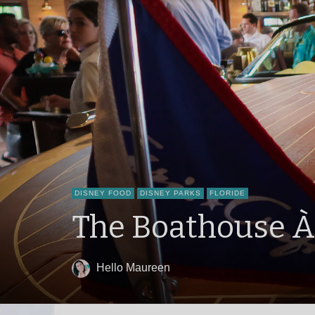
DISNEY FOOD
DISNEY PARKS
FLORIDE
The Boathouse À
Hello Maureen