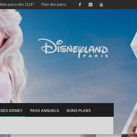
illets parcs dès 111€*
Plan des parcs
GES DISNEY
PASS ANNUELS
BONS PLANS