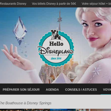
 Restaurants Disney
Vos billets Disney à partir de 56€
Votre séjour hôtel + b
PRÉPARER SON SÉJOUR
AGENDA
CONSEILS / ASTUCES
VOYA
The Boathouse à Disney Springs