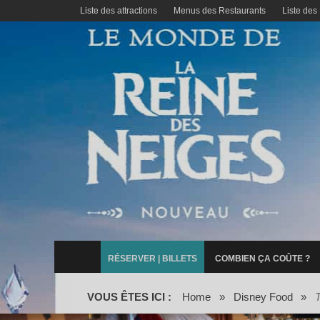
Liste des attractions
Menus des Restaurants
Liste des
RÉSERVER | BILLETS
COMBIEN ÇA COÛTE ?
VOUS ÊTES ICI :
Home
»
Disney Food
»