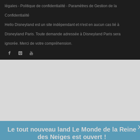
légales
-
Politique de confidentialité
-
Paramètres de Gestion de la
Confidentialité
Hello Disneyland est un site indépendant et n'est en aucun cas lié à
Disneyland Paris. Toute demande adressée à Disneyland Paris sera
ignorée. Merci de votre compréhension.
Le tout nouveau land Le Monde de la Reine
des Neiges est ouvert !