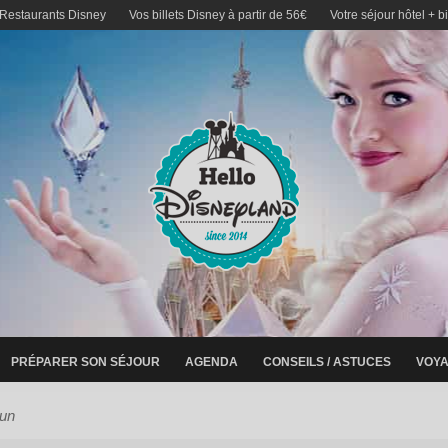
 Restaurants Disney
Vos billets Disney à partir de 56€
Votre séjour hôtel + b
PRÉPARER SON SÉJOUR
AGENDA
CONSEILS / ASTUCES
VOYA
un