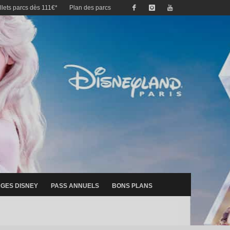
illets parcs dès 111€*
Plan des parcs
GES DISNEY
PASS ANNUELS
BONS PLANS