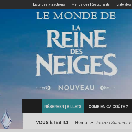
Liste des attractions
Menus des Restaurants
Liste des
RÉSERVER | BILLETS
COMBIEN ÇA COÛTE ?
VOUS ÊTES ICI :
Home
»
Frozen Summer F