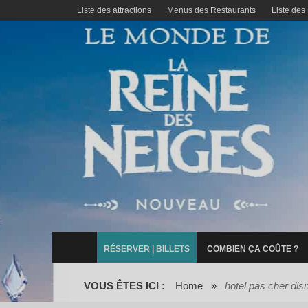
Liste des attractions
Menus des Restaurants
Liste des
RÉSERVER | BILLETS
COMBIEN ÇA COÛTE ?
VOUS ÊTES ICI :
Home
»
hotel pas cher dis