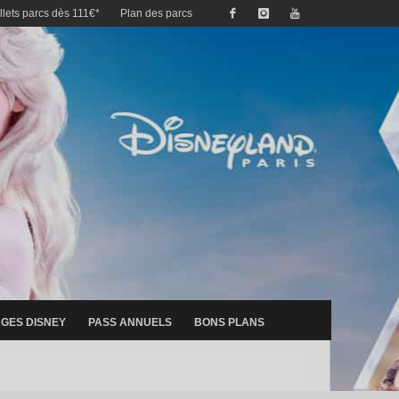
illets parcs dès 111€*
Plan des parcs
GES DISNEY
PASS ANNUELS
BONS PLANS