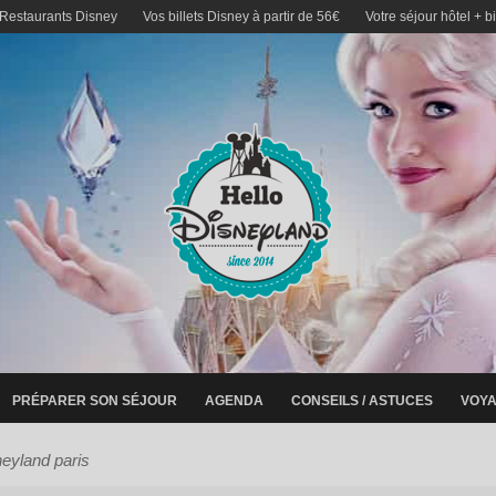
 Restaurants Disney
Vos billets Disney à partir de 56€
Votre séjour hôtel + b
PRÉPARER SON SÉJOUR
AGENDA
CONSEILS / ASTUCES
VOYA
neyland paris