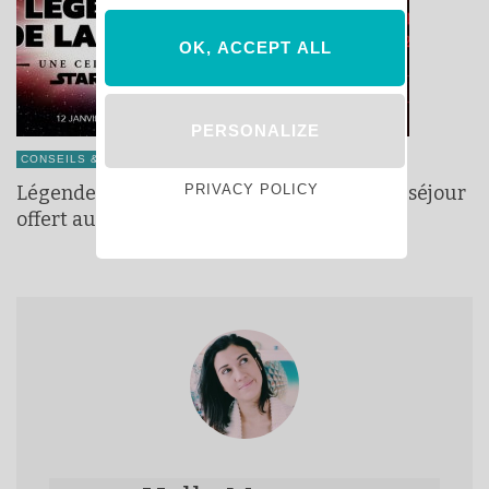
OK, ACCEPT ALL
PERSONALIZE
CONSEILS & ASTUCES
PRIVACY POLICY
Légendes de la Force 2019 : jusqu’à -35% + séjour
offert aux enfants !