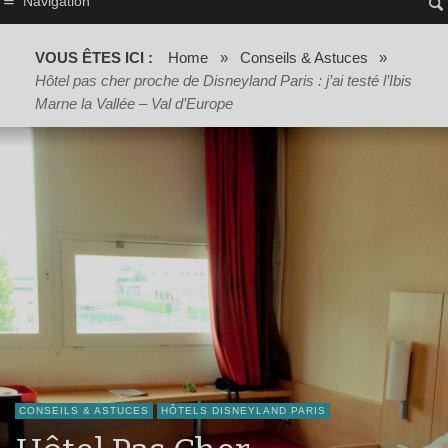
Navigation
VOUS ÊTES ICI :
Home
»
Conseils & Astuces
»
Hôtel pas cher proche de Disneyland Paris : j’ai testé l’Ibis
Marne la Vallée – Val d’Europe
CONSEILS & ASTUCES
HÔTELS DISNEYLAND PARIS