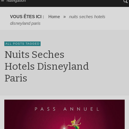
Navigation
VOUS ÊTES ICI :
Home
»
nuits seches hotels
disneyland paris
ALL POSTS TAGGED
Nuits Seches
Hotels Disneyland
Paris