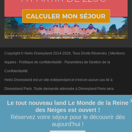
Copyright © Hello Disneyland 2014-2026, Tous Droits Réservés. |
Mentions
légales
-
Politique de confidentialité
-
Paramètres de Gestion de la
Confidentialité
Hello Disneyland est un site indépendant et n'est en aucun cas lié à
Disneyland Paris. Toute demande adressée à Disneyland Paris sera
ignorée. Merci de votre compréhension.
Le tout nouveau land Le Monde de la Reine
des Neiges est ouvert !
Réservez votre séjour pour le découvrir dès
aujourd'hui !