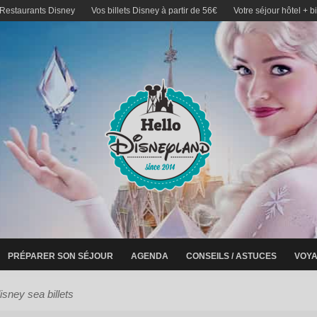
 Restaurants Disney
Vos billets Disney à partir de 56€
Votre séjour hôtel + b
PRÉPARER SON SÉJOUR
AGENDA
CONSEILS / ASTUCES
VOYA
isney sea billets