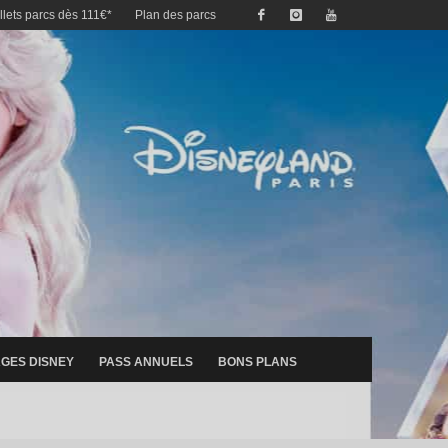
illets parcs dès 111€*
Plan des parcs
GES DISNEY
PASS ANNUELS
BONS PLANS