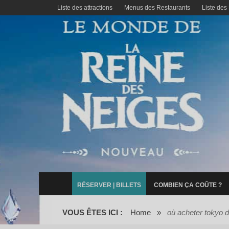
Liste des attractions
Menus des Restaurants
Liste des
RÉSERVER | BILLETS
COMBIEN ÇA COÛTE ?
VOUS ÊTES ICI :
Home
»
où acheter tokyo d