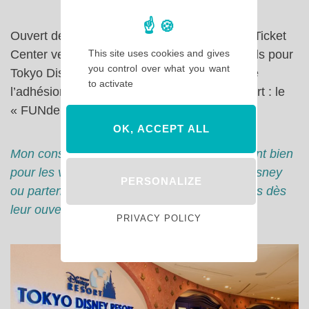
Ouvert de 8h à 21h, le Tokyo Disney Resort Ticket
This site uses cookies and gives
Center vend également les Passeports Anuels pour
you control over what you want
Tokyo Disneyland et/ou Disney Sea ainsi que
to activate
l’adhésion au fan club de Tokyo Disney Resort : le
« FUNderful Disney ».
OK, ACCEPT ALL
Mon conseil : cette option me semble vraiment bien
pour les visiteurs arrivant la veille en hôtel Disney
PERSONALIZE
ou partenaires et souhaitant être sur les parcs dès
leur ouverture tôt le matin !
PRIVACY POLICY