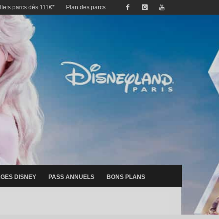
illets parcs dès 111€*
Plan des parcs
GES DISNEY
PASS ANNUELS
BONS PLANS