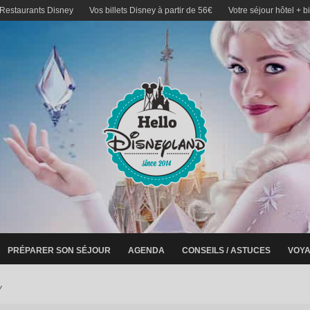
 Restaurants Disney
Vos billets Disney à partir de 56€
Votre séjour hôtel + b
PRÉPARER SON SÉJOUR
AGENDA
CONSEILS / ASTUCES
VOYA
y