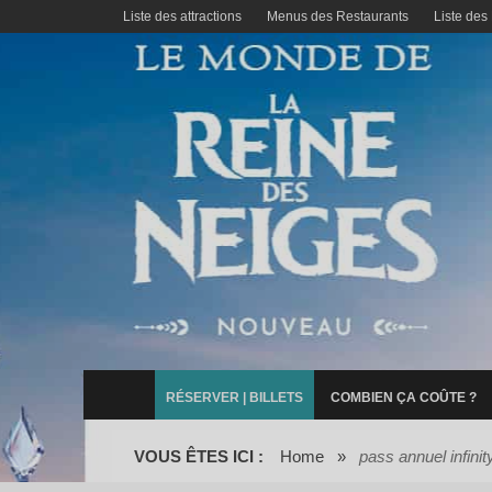
Liste des attractions
Menus des Restaurants
Liste des
RÉSERVER | BILLETS
COMBIEN ÇA COÛTE ?
VOUS ÊTES ICI :
Home
»
pass annuel infinit