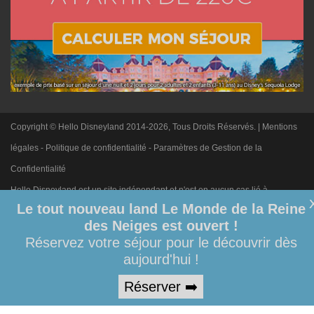
Copyright © Hello Disneyland 2014-2026, Tous Droits Réservés. |
Mentions
légales
-
Politique de confidentialité
-
Paramètres de Gestion de la
Confidentialité
Hello Disneyland est un site indépendant et n'est en aucun cas lié à
Le tout nouveau land Le Monde de la Reine
Disneyland Paris. Toute demande adressée à Disneyland Paris sera
des Neiges est ouvert !
ignorée. Merci de votre compréhension.
Réservez votre séjour pour le découvrir dès
aujourd'hui !
Réserver ➡️