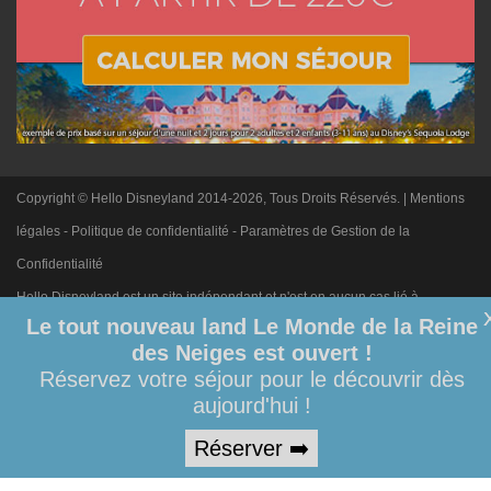
Copyright © Hello Disneyland 2014-2026, Tous Droits Réservés. |
Mentions
légales
-
Politique de confidentialité
-
Paramètres de Gestion de la
Confidentialité
Hello Disneyland est un site indépendant et n'est en aucun cas lié à
Le tout nouveau land Le Monde de la Reine
Disneyland Paris. Toute demande adressée à Disneyland Paris sera
des Neiges est ouvert !
ignorée. Merci de votre compréhension.
Réservez votre séjour pour le découvrir dès
aujourd'hui !
Réserver ➡️