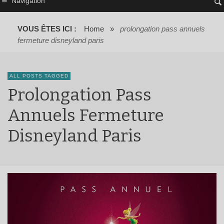
Navigation
VOUS ÊTES ICI :
Home
»
prolongation pass annuels
fermeture disneyland paris
ALL POSTS TAGGED
Prolongation Pass
Annuels Fermeture
Disneyland Paris