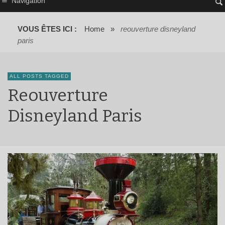
Navigation
VOUS ÊTES ICI :
Home
»
reouverture disneyland
paris
ALL POSTS TAGGED
Reouverture
Disneyland Paris