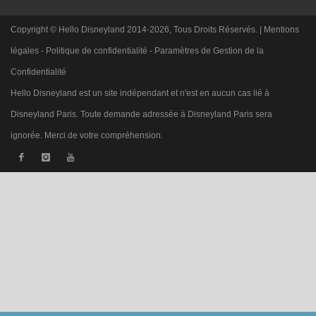
Copyright © Hello Disneyland 2014-2026, Tous Droits Réservés. |
Mentions
légales
-
Politique de confidentialité
-
Paramètres de Gestion de la
Confidentialité
Hello Disneyland est un site indépendant et n'est en aucun cas lié à
Disneyland Paris. Toute demande adressée à Disneyland Paris sera
ignorée. Merci de votre compréhension.