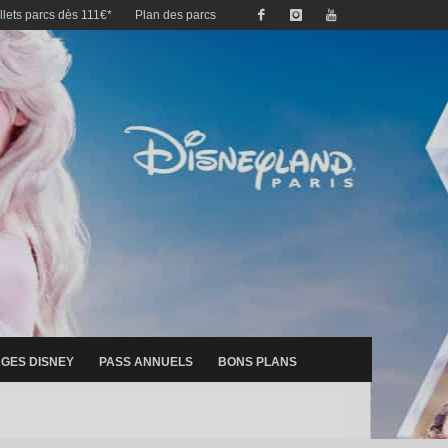
illets parcs dès 111€*
Plan des parcs
GES DISNEY
PASS ANNUELS
BONS PLANS