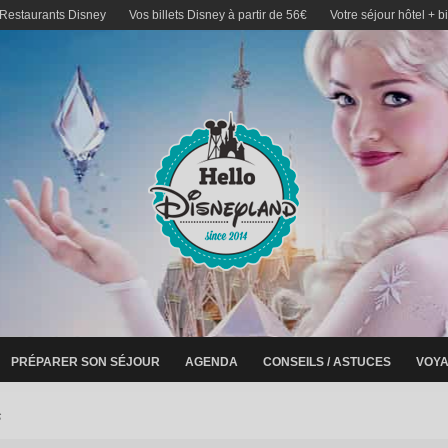
 Restaurants Disney
Vos billets Disney à partir de 56€
Votre séjour hôtel + b
PRÉPARER SON SÉJOUR
AGENDA
CONSEILS / ASTUCES
VOYA
s