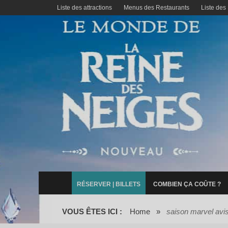
Liste des attractions
Menus des Restaurants
Liste des
RÉSERVER | BILLETS
COMBIEN ÇA COÛTE ?
VOUS ÊTES ICI :
Home
»
saison marvel avi