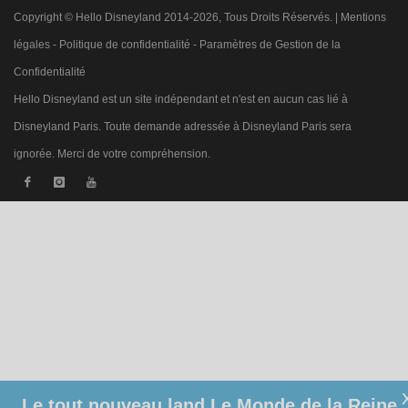
Copyright © Hello Disneyland 2014-2026, Tous Droits Réservés. |
Mentions
légales
-
Politique de confidentialité
-
Paramètres de Gestion de la
Confidentialité
Hello Disneyland est un site indépendant et n'est en aucun cas lié à
Disneyland Paris. Toute demande adressée à Disneyland Paris sera
ignorée. Merci de votre compréhension.
Le tout nouveau land Le Monde de la Reine