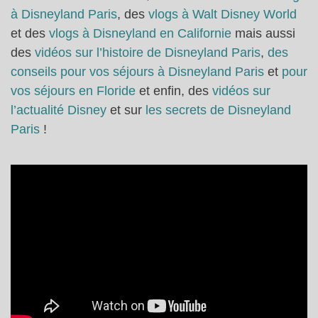
à Disneyland Paris
, des
vlogs à Walt Disney World
et des
vlogs à Disneyland en Californie
mais aussi
des
vidéos sur l’histoire de Disneyland Paris
,
des
conseils pour vos séjours à Disneyland Paris
et
pour
vos séjours en Floride
et enfin, des
vidéos sur
l’actualité Disney
et sur
les secrets de Disneyland
Paris
!