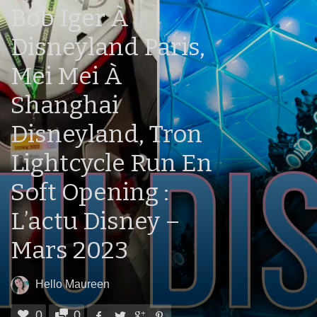
Bob Iger À
Disneyland Paris,
Mei Mei À
Shanghai
Disneyland, Tron
Lightcycle Run En
Soft Opening :
L’actu Disney –
Mars 2023
Hello Maureen
0
0