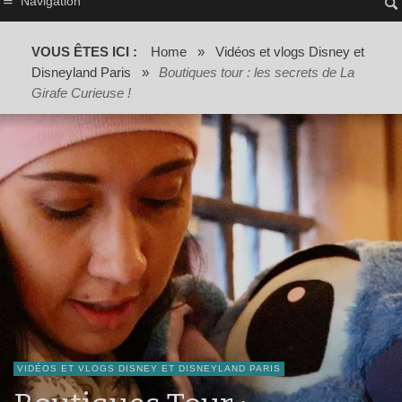
Navigation
VOUS ÊTES ICI :
Home
»
Vidéos et vlogs Disney et
Disneyland Paris
»
Boutiques tour : les secrets de La
Girafe Curieuse !
VIDÉOS ET VLOGS DISNEY ET DISNEYLAND PARIS