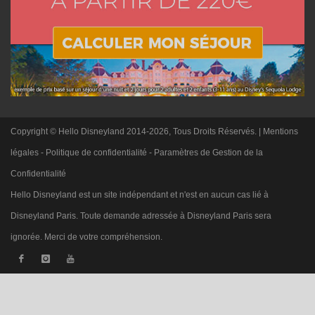
Copyright © Hello Disneyland 2014-2026, Tous Droits Réservés. |
Mentions
légales
-
Politique de confidentialité
-
Paramètres de Gestion de la
Confidentialité
Hello Disneyland est un site indépendant et n'est en aucun cas lié à
Disneyland Paris. Toute demande adressée à Disneyland Paris sera
ignorée. Merci de votre compréhension.