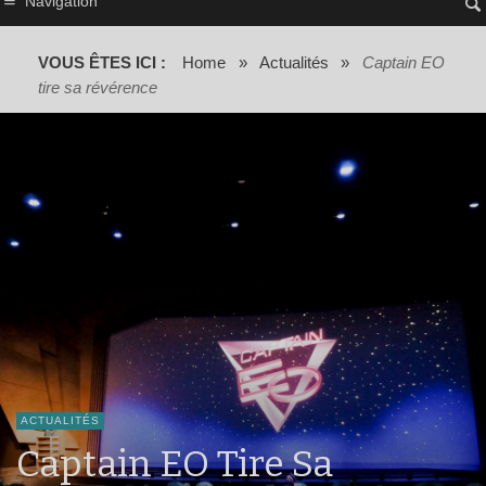
Navigation
VOUS ÊTES ICI :
Home
»
Actualités
»
Captain EO
tire sa révérence
ACTUALITÉS
Captain EO Tire Sa