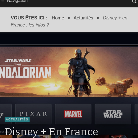
Navigation
VOUS ÊTES ICI :
Home
»
Actualités
»
Disney + en
France : les infos ?
ACTUALITÉS
Disney + En France