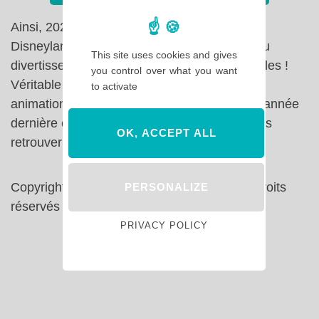
Ainsi, 2021 se termine sur un note positive à
Disneyland Paris avec un retour progressif du
This site uses cookies and gives
divertissement grâce aux parades et spectacles !
you control over what you want
Véritable force de la destination, ces deux
to activate
animations manquaient cruellement depuis l’année
dernière et cela fait vraiment très plaisir de les
OK, ACCEPT ALL
retrouver !
Copyright © Hello Disneyland 2021 – Tous droits
PERSONALIZE
réservés – Reproduction interdite
PRIVACY POLICY