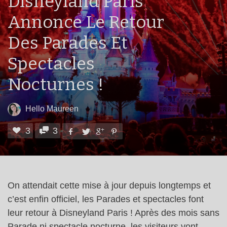
Disneyland Paris
Annonce Le Retour
Des Parades Et
Spectacles
Nocturnes !
Hello Maureen
3
3
On attendait cette mise à jour depuis longtemps et
c’est enfin officiel, les Parades et spectacles font
leur retour à Disneyland Paris ! Après des mois sans
Parade ni spectacle nocturne, les visiteurs vont