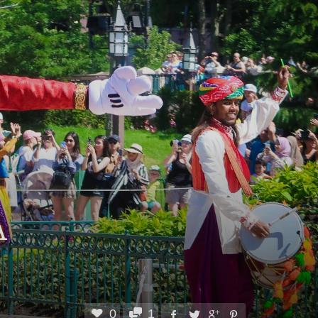
À
0
1