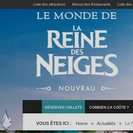
Liste des attractions
Menus des Restaurants
Liste des
RÉSERVER | BILLETS
COMBIEN ÇA COÛTE ?
VOUS ÊTES ICI :
Home
»
Actualités
»
Le F