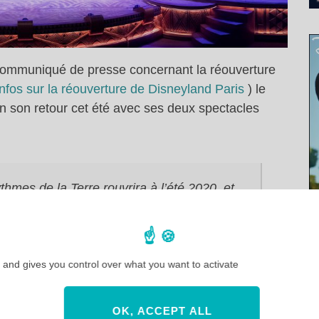
 communiqué de presse concernant la réouverture
infos sur la réouverture de Disneyland Paris
) le
ien son retour cet été avec ses deux spectacles
thmes de la Terre rouvrira à l’été 2020, et
t en plein air seront configurées pour
 and gives you control over what you want to activate
i Lion, le spectacle
Le Roi Lion et les rythmes de
OK, ACCEPT ALL