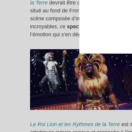
la Terre
devrait être cette année encore prop
situé au fond de Frontierland à Disneyland
scène composée d’immenses tambours, ses c
incroyables, ce
spectacle Roi Lion à Disn
l’émotion qui s’en dégage est intense !
Le Roi Lion et les Rythmes de la Terre
est s