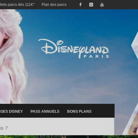
illets parcs dès 111€*
Plan des parcs
GES DISNEY
PASS ANNUELS
BONS PLANS
is ?