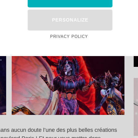
osé plusieurs fois par jour à Frontierland Theater
 Paris. Avec ses musiques cultes modernisées, sa
ostumes époustouflants et ses artistes au talent
PERSONALIZE
eyland Paris
est à voir au moins une fois tant
PRIVACY POLICY
ans aucun doute l’une des plus belles créations