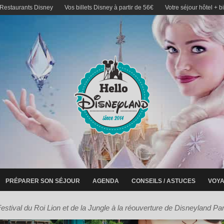
 Restaurants Disney
Vos billets Disney à partir de 56€
Votre séjour hôtel + b
PRÉPARER SON SÉJOUR
AGENDA
CONSEILS / ASTUCES
VOYA
estival du Roi Lion et de la Jungle à la réouverture de Disneyland Par