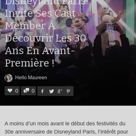
Disneyland Paris
Invite Ses Cast
Member À
Découvrir Les 30
Ans En Avant-
Première !
Hello Maureen
0
0
A moins d’un mois avant le début des festivités du
30e anniversaire de Disneyland Paris, l’intérêt pour