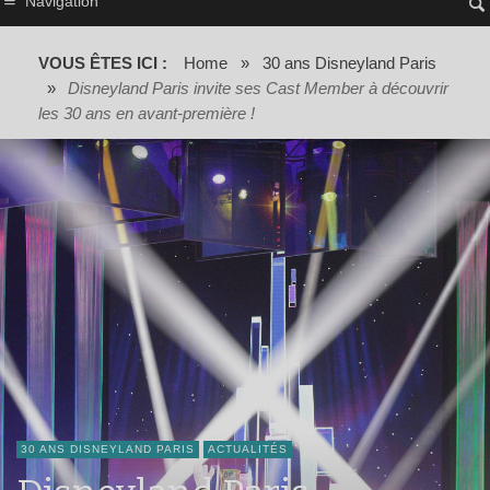
Navigation
VOUS ÊTES ICI :
Home
»
30 ans Disneyland Paris
»
Disneyland Paris invite ses Cast Member à découvrir
les 30 ans en avant-première !
30 ANS DISNEYLAND PARIS
ACTUALITÉS