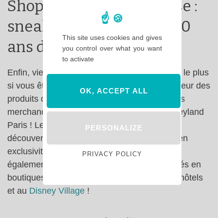
Shopping et merchandise :
sneak peek collections 30
This site uses cookies and gives
ans de Disneyland Paris
you control over what you want
to activate
Enfin, vient le paragraphe que vous attendez le plus
si vous êtes accro au shopping et collectionneur des
OK, ACCEPT ALL
produits de Disneyland Paris : les nouveautés
merchandise des collections 30 ans de Disneyland
Paris ! Les Cast Members ont entre autres
PERSONALIZE
découvert la gamme qui leur serait proposé en
exclusivité en tant qu’employés du parc mais
PRIVACY POLICY
également les nouveautés qui seront proposés en
boutiques très prochainement sur les parcs, hôtels
et au
Disney Village
!