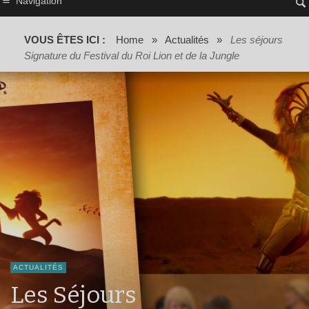
Navigation
VOUS ÊTES ICI :
Home
»
Actualités
»
Les séjours
Signature du Festival du Roi Lion et de la Jungle
ACTUALITÉS
Les Séjours