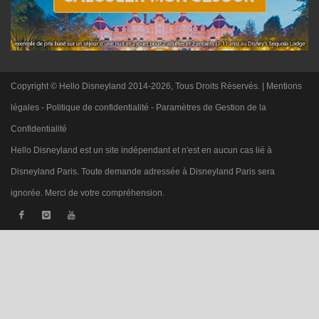
Copyright © Hello Disneyland 2014-2026, Tous Droits Réservés. |
Mentions
légales
-
Politique de confidentialité
-
Paramètres de Gestion de la
Confidentialité
Hello Disneyland est un site indépendant et n'est en aucun cas lié à
Disneyland Paris. Toute demande adressée à Disneyland Paris sera
ignorée. Merci de votre compréhension.