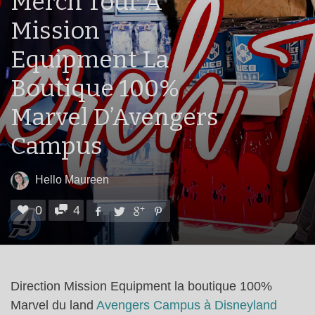
Merch Tour À
Mission
Equipment La
Boutique 100%
Marvel D’Avengers
Campus
Hello Maureen
0
4
Direction Mission Equipment la boutique 100%
Marvel du land
Avengers Campus à Disneyland