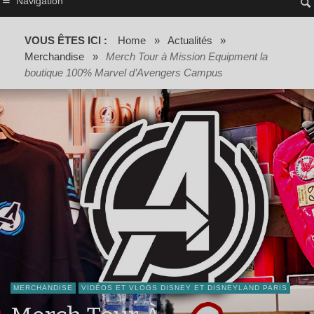
Navigation
VOUS ÊTES ICI :
Home
»
Actualités
»
Merchandise
»
Merch Tour à Mission Equipment la
boutique 100% Marvel d’Avengers Campus
MERCHANDISE
VIDÉOS ET VLOGS DISNEY ET DISNEYLAND PARIS