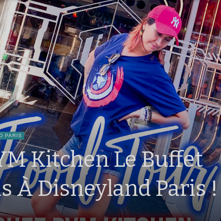
D PARIS
 PYM Kitchen Le Buffet
 À Disneyland Paris !