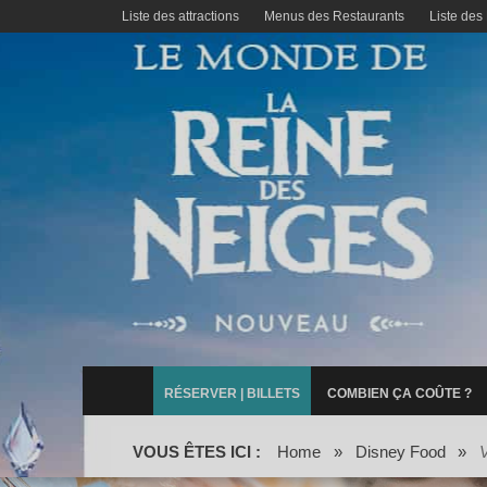
Liste des attractions
Menus des Restaurants
Liste des
RÉSERVER | BILLETS
COMBIEN ÇA COÛTE ?
VOUS ÊTES ICI :
Home
»
Disney Food
»
V