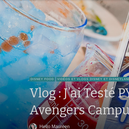
DISNEY FOOD
VIDÉOS ET VLOGS DISNEY ET DISNEYLAN
Vlog : J’ai Testé
Avengers Campus
Hello Maureen