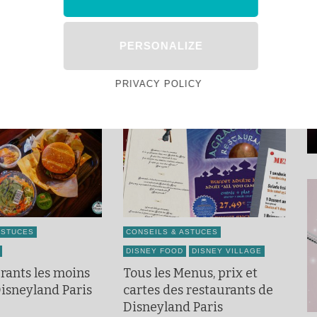
Marvel d'Avengers Campus
PERSONALIZE
PRIVACY POLICY
ASTUCES
CONSEILS & ASTUCES
DISNEY FOOD
DISNEY VILLAGE
rants les moins
Tous les Menus, prix et
Disneyland Paris
cartes des restaurants de
Disneyland Paris