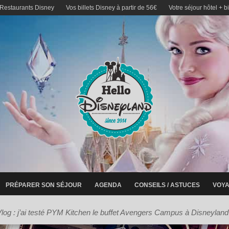
 Restaurants Disney
Vos billets Disney à partir de 56€
Votre séjour hôtel + b
PRÉPARER SON SÉJOUR
AGENDA
CONSEILS / ASTUCES
VOYA
log : j’ai testé PYM Kitchen le buffet Avengers Campus à Disneyland 