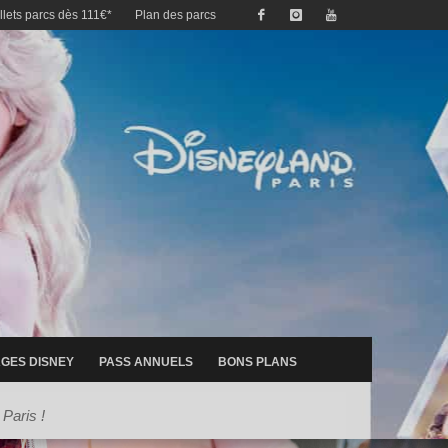
illets parcs dès 111€*
Plan des parcs
GES DISNEY
PASS ANNUELS
BONS PLANS
Paris !