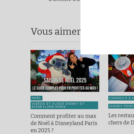
Vous aimerez aussi ...
NOËL
CONSEILS & 
VIDÉOS ET VLOGS DISNEY ET
DISNEY FOOD
DISNEYLAND PARIS
Les restau
Comment profiter au max
chers de 
de Noël à Disneyland Paris
en 2025 ?