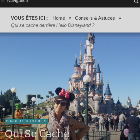
Navigation
VOUS ÊTES ICI :
Home
»
Conseils & Astuces
»
Qui se cache derrière Hello Disneyland ?
CONSEILS & ASTUCES
Qui Se Cache