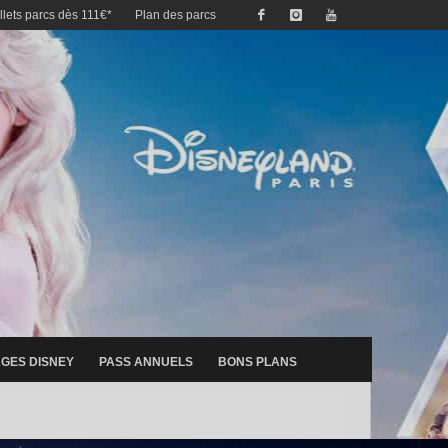
illets parcs dès 111€*
Plan des parcs
GES DISNEY
PASS ANNUELS
BONS PLANS