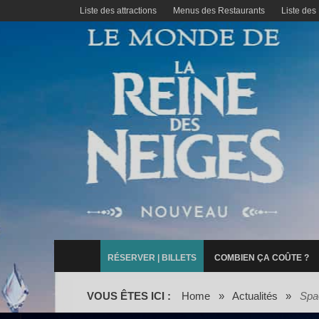
Liste des attractions
Menus des Restaurants
Liste des
RÉSERVER | BILLETS
COMBIEN ÇA COÛTE ?
VOUS ÊTES ICI :
Home
»
Actualités
»
Spa