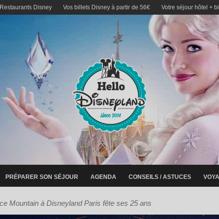
 Restaurants Disney
Vos billets Disney à partir de 56€
Votre séjour hôtel + b
PRÉPARER SON SÉJOUR
AGENDA
CONSEILS / ASTUCES
VOYA
ce Mountain à Disneyland Paris fête ses 25 ans