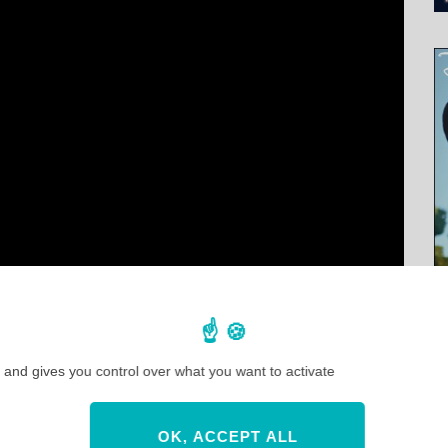
 and gives you control over what you want to activate
yland Paris
OK, ACCEPT ALL