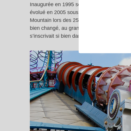
Inaugurée en 1995 sous le nom de Space Moun
évolué en 2005 sous le nom de Space Moun
Mountain lors des 25 ans de Disneyland Pari
bien changé, au grand dam des fans de la v
s’inscrivait si bien dans le Discoveryland d’o