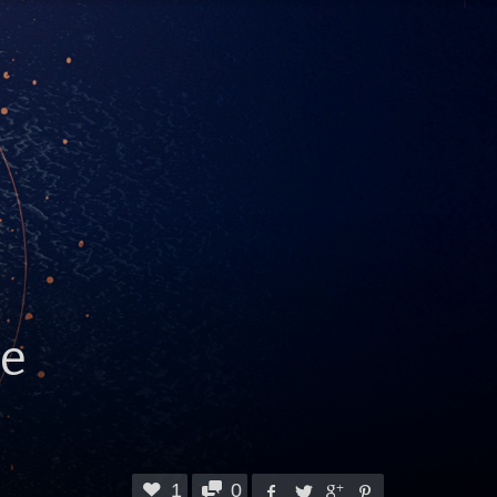
te
1
0