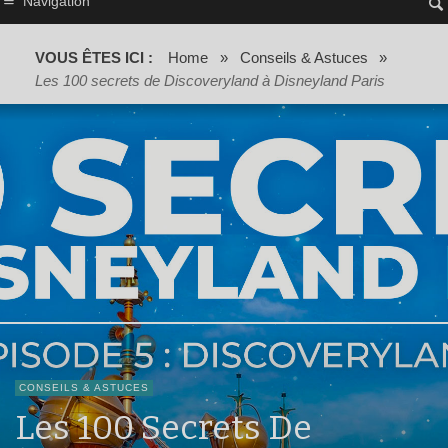
Navigation
VOUS ÊTES ICI :
Home
»
Conseils & Astuces
»
Les 100 secrets de Discoveryland à Disneyland Paris
CONSEILS & ASTUCES
Les 100 Secrets De