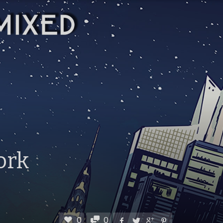
ork
0
0