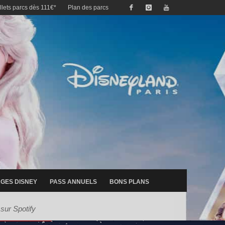
illets parcs dès 111€*
Plan des parcs
GES DISNEY
PASS ANNUELS
BONS PLANS
sur Spotify