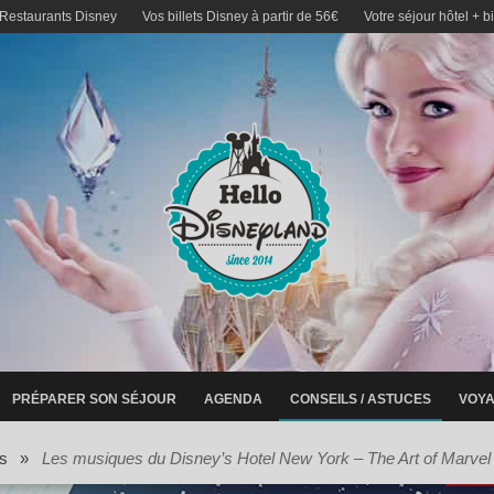
 Restaurants Disney
Vos billets Disney à partir de 56€
Votre séjour hôtel + b
PRÉPARER SON SÉJOUR
AGENDA
CONSEILS / ASTUCES
VOYA
s
»
Les musiques du Disney’s Hotel New York – The Art of Marvel 