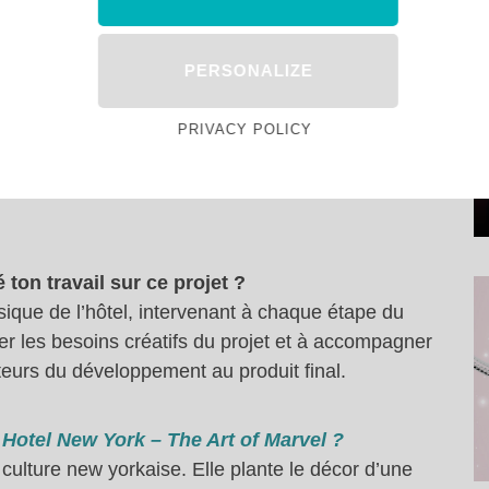
ezfoli, superviseur des
y’s Hotel New York – The
PERSONALIZE
and Paris
PRIVACY POLICY
r de la Musique Naveed Dezfoli a accompagné
en son genre. Il nous en dit plus sur cette
ton travail sur ce projet ?
sique de l’hôtel, intervenant à chaque étape du
er les besoins créatifs du projet et à accompagner
eurs du développement au produit final.
 Hotel New York – The Art of Marvel ?
ulture new yorkaise. Elle plante le décor d’une