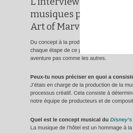
L’interview de Naveed D
musiques pour le Disne
Art of Marvel à Disneyl
Du concept à la production, le Superviseu
chaque étape de ce projet artistique unique 
aventure pas comme les autres.
Peux-tu nous préciser en quoi a consisté 
J’étais en charge de la production de la mu
processus créatif. Cela consiste à détermin
notre équipe de producteurs et de composit
Quel est le concept musical du
Disney’s
La musique de l’hôtel est un hommage à la c