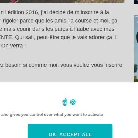
 l’édition 2016, j’ai décidé de m’inscrire à la
r rigoler parce que les amis, la course et moi, ça
sse mais courir dans les parcs à l’aube avec mes
E. Qui sait, peut-être que je vais adorer ça, il
 On verra !
rez besoin si comme moi, vous voulez vous inscrire
nd
du jeudi 21 au dimanche 24 septembre 2017
.
 and gives you control over what you want to activate
et dimanche dans l’enceinte de Disneyland Paris et
.
OK, ACCEPT ALL