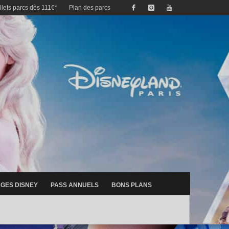
illets parcs dès 111€*
Plan des parcs
GES DISNEY
PASS ANNUELS
BONS PLANS