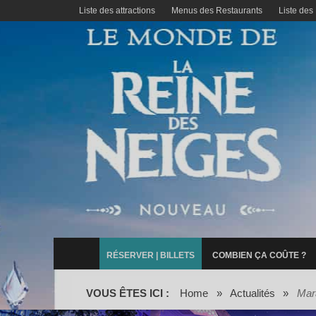
Liste des attractions
Menus des Restaurants
Liste des
RÉSERVER | BILLETS
COMBIEN ÇA COÛTE ?
VOUS ÊTES ICI :
Home
»
Actualités
»
Mara