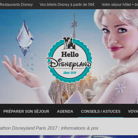
 Restaurants Disney
Vos billets Disney à partir de 56€
Votre séjour hôtel + b
PRÉPARER SON SÉJOUR
AGENDA
CONSEILS / ASTUCES
VOYA
thon Disneyland Paris 2017 : informations & prix