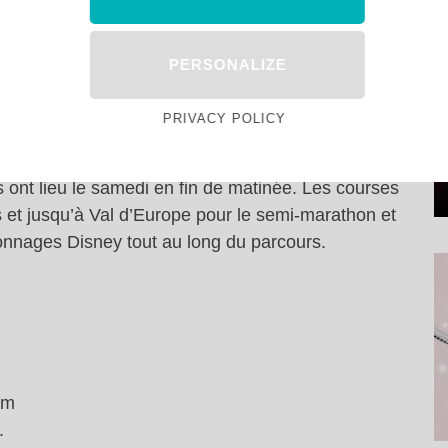
PERSONALIZE
énement familial, il y a donc des courses pour
PRIVACY POLICY
nt lieu avant l’ouverture des parcs ( afin de ne pas
 avec un départ à 7h. Ouch ça pique ! La course 5K
ts ont lieu le samedi en fin de matinée. Les courses
s et jusqu’à Val d’Europe pour le semi-marathon et
onnages Disney tout au long du parcours.
um
.