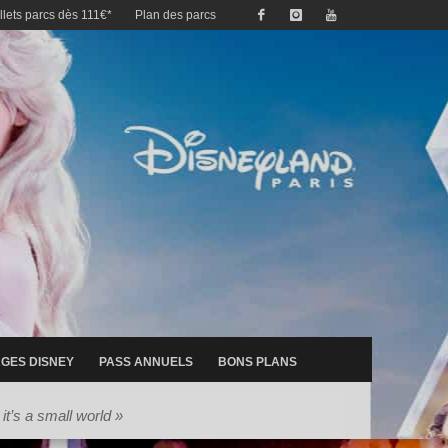
illets parcs dès 111€*
Plan des parcs
GES DISNEY
PASS ANNUELS
BONS PLANS
it’s a small world »