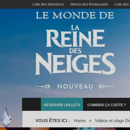
Liste des attractions
Menus des Restaurants
Liste des
RÉSERVER | BILLETS
COMBIEN ÇA COÛTE ?
VOUS ÊTES ICI :
Home
»
Vidéos et vlogs Di