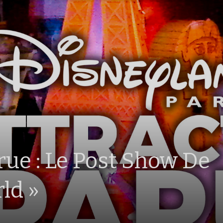
rue : Le Post Show De
rld »