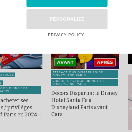
PERSONALIZE
PRIVACY POLICY
ATTRACTIONS DISPARUES DE
ASTUCES
DISNEYLAND PARIS
VIDÉOS ET VLOGS DISNEY ET
S
DISNEYLAND PARIS
LOGS DISNEY ET
PARIS
Décors Disparus : le Disney
Hotel Santa Fe à
acheter ses
Disneyland Paris avant
s / privilèges
Cars
d Paris en 2024 –