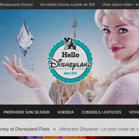
 Restaurants Disney
Vos billets Disney à partir de 56€
Votre séjour hôtel + b
PRÉPARER SON SÉJOUR
AGENDA
CONSEILS / ASTUCES
VOYA
sney et Disneyland Paris
»
Attraction Disparue : Le post show de « 