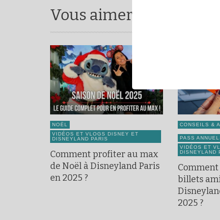
Vous aimerez aussi ...
NOËL
CONSEILS & 
VIDÉOS ET VLOGS DISNEY ET
PASS ANNUEL
DISNEYLAND PARIS
VIDÉOS ET V
Comment profiter au max
DISNEYLAND 
de Noël à Disneyland Paris
Comment 
en 2025 ?
billets ami
Disneylan
2025 ?