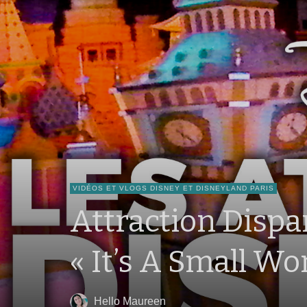
VIDÉOS ET VLOGS DISNEY ET DISNEYLAND PARIS
Attraction Dispa
« It’s A Small Wo
Hello Maureen