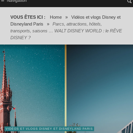
Navigation
VOUS ÊTES ICI :
Home
»
Vidéos et vlogs Disney et
Disneyland Paris
»
Parcs, attractions, hôtels,
transports, saisons … WALT DISNEY WORLD : le RÊVE
DISNEY ?
VIDÉOS ET VLOGS DISNEY ET DISNEYLAND PARIS