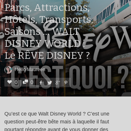
Parcs, Attractions,
Hôtels, Transports,
Saisons … WALT
DISNEY WORLD :
Le RÊVE DISNEY ?
Hello Maureen
0
0
Qu’est ce que Walt Disney World ? C’est une
question peut-être bête mais à laquelle il faut
pourtant répondre avant de vous donner des