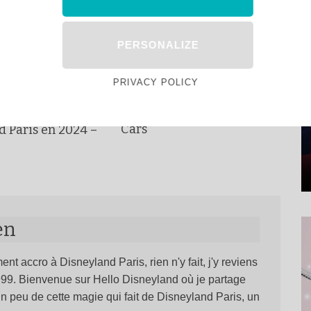
ATTRACTIONS DISPARUES DE
ASTUCES
DISNEYLAND PARIS
PERSONALIZE
VIDÉOS ET VLOGS DISNEY ET
S
DISNEYLAND PARIS
LOGS DISNEY ET
PARIS
Décors Disparus : le Disney
PRIVACY POLICY
Hotel Santa Fe à
acheter ses
Disneyland Paris avant
s / privilèges
Cars
d Paris en 2024 –
en
ent accro à Disneyland Paris, rien n'y fait, j'y reviens
1999. Bienvenue sur Hello Disneyland où je partage
n peu de cette magie qui fait de Disneyland Paris, un