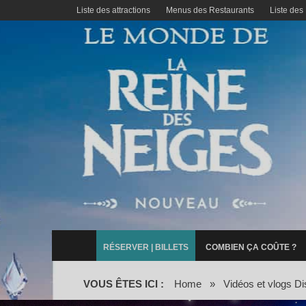
Liste des attractions
Menus des Restaurants
Liste des
RÉSERVER | BILLETS
COMBIEN ÇA COÛTE ?
VOUS ÊTES ICI :
Home
»
Vidéos et vlogs Di