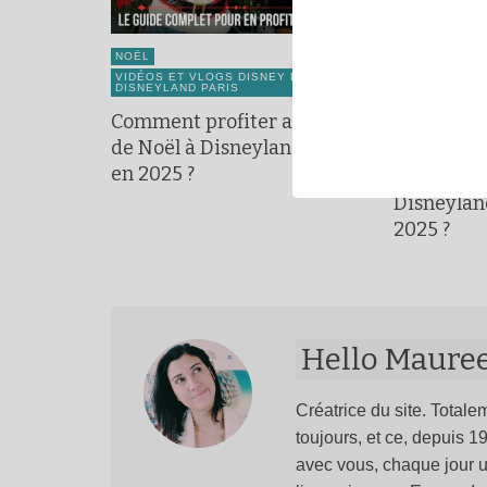
NOËL
CONSEILS & 
VIDÉOS ET VLOGS DISNEY ET
PASS ANNUEL
DISNEYLAND PARIS
VIDÉOS ET V
Comment profiter au max
DISNEYLAND 
de Noël à Disneyland Paris
Comment 
en 2025 ?
billets ami
Disneylan
2025 ?
Hello Maure
Créatrice du site. Totalem
toujours, et ce, depuis 
avec vous, chaque jour u