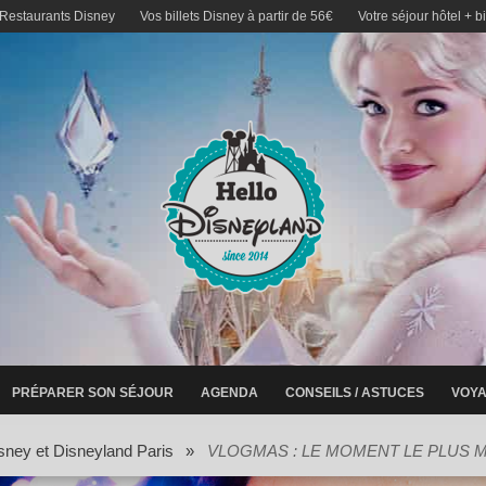
 Restaurants Disney
Vos billets Disney à partir de 56€
Votre séjour hôtel + b
PRÉPARER SON SÉJOUR
AGENDA
CONSEILS / ASTUCES
VOYA
sney et Disneyland Paris
»
VLOGMAS : LE MOMENT LE PLUS M