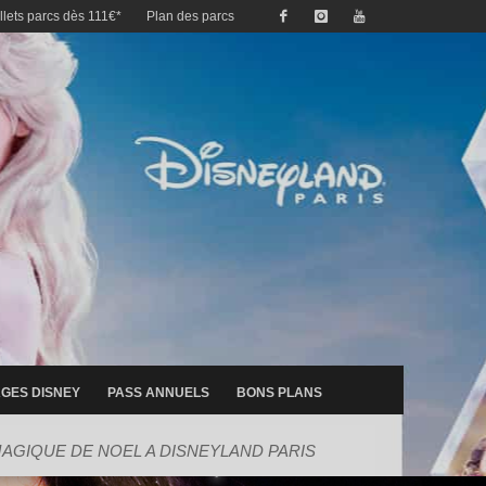
illets parcs dès 111€*
Plan des parcs
GES DISNEY
PASS ANNUELS
BONS PLANS
AGIQUE DE NOEL A DISNEYLAND PARIS