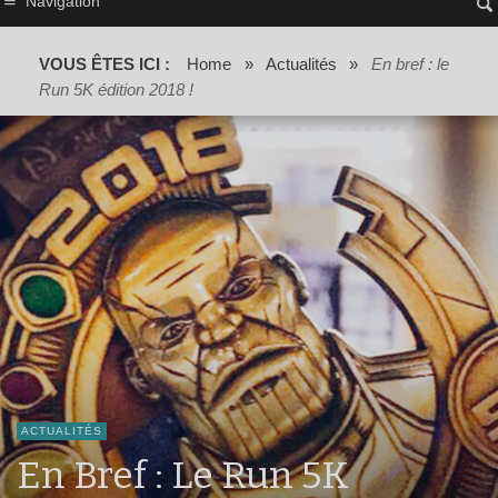
Navigation
VOUS ÊTES ICI :
Home
»
Actualités
»
En bref : le
Run 5K édition 2018 !
ACTUALITÉS
En Bref : Le Run 5K