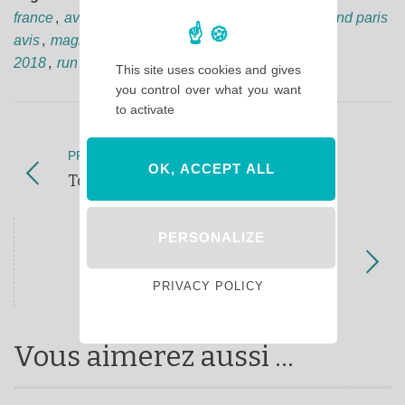
france
,
avis run disneyland aris
,
courses disneyland paris
avis
,
magic run week-end 2018 avis
,
run disney
2018
,
run disney avis
This site uses cookies and gives
you control over what you want
to activate
PREVIOUS POST
OK, ACCEPT ALL
Top 10 à Adventureland
PERSONALIZE
NEXT POST
Les coulisses de Disneyland Paris
PRIVACY POLICY
Vous aimerez aussi ...