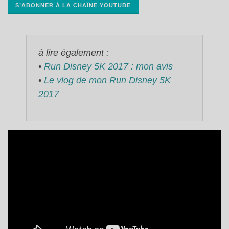
S’ABONNER À LA CHAÎNE YOUTUBE
à lire également :
•
Run Disney 5K 2017 : mon avis
•
Le vlog de mon Run Disney 5K
2017