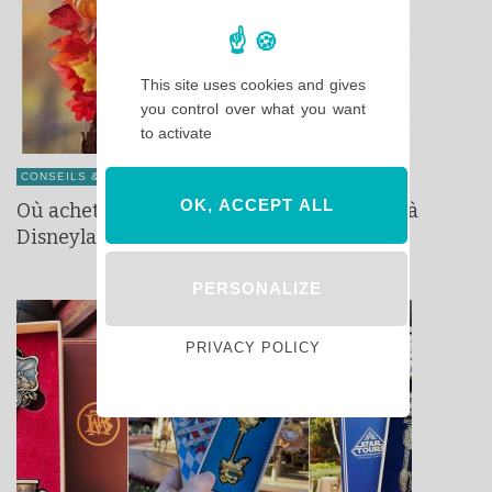
This site uses cookies and gives
you control over what you want
to activate
CONSEILS & ASTUCES
HALLOWEEN
MERCHANDISE
OK, ACCEPT ALL
Où acheter la collection d’Halloween 2025 à
Disneyland Paris ?
PERSONALIZE
PRIVACY POLICY