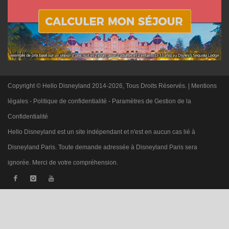
Copyright © Hello Disneyland 2014-2026, Tous Droits Réservés. |
Mentions
légales
-
Politique de confidentialité
-
Paramètres de Gestion de la
Confidentialité
Hello Disneyland est un site indépendant et n'est en aucun cas lié à
Disneyland Paris. Toute demande adressée à Disneyland Paris sera
ignorée. Merci de votre compréhension.