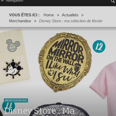
Navigation
VOUS ÊTES ICI :
Home
»
Actualités
»
Merchandise
»
Disney Store : ma sélection de février
MERCHANDISE
Disney Store : Ma