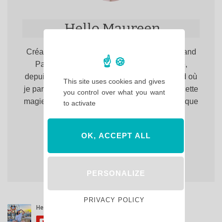
Hello Maureen
Créatrice du site. Totalement accro à Disneyland
Paris, rien n'y fait, j'y reviens toujours, et ce,
depuis 1999. Bienvenue sur Hello Disneyland où
This site uses cookies and gives
je partage avec vous, chaque jour un peu de cette
you control over what you want
magie qui fait de Disneyland Paris, un lieu unique
to activate
en Europe !
OK, ACCEPT ALL
PERSONALIZE
PRIVACY POLICY