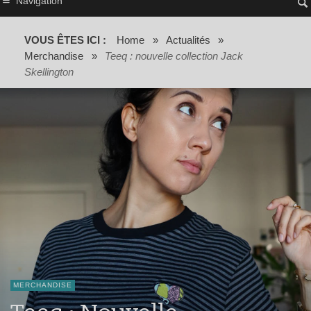
Navigation
VOUS ÊTES ICI :
Home
»
Actualités
»
Merchandise
»
Teeq : nouvelle collection Jack
Skellington
MERCHANDISE