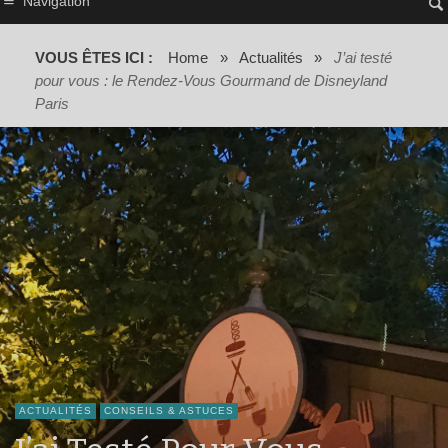
Navigation
VOUS ÊTES ICI :
Home
»
Actualités
»
J’ai testé
pour vous : le Rendez-Vous Gourmand de Disneyland
Paris
ACTUALITÉS
CONSEILS & ASTUCES