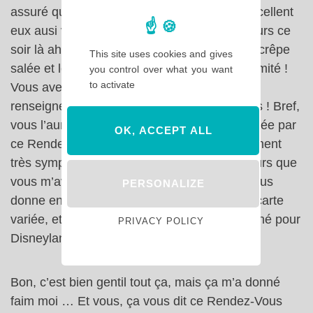
assuré que les plats avec viandes étaient excellent
eux ausi vu les échos e mes copains blogueurs ce
soir là ahahah ! Le Parmentier de canard, la crêpe
This site uses cookies and gives
salée et le boeuf bourguignon ont fait l’unanimité !
you control over what you want
to activate
Vous avez vu, je pense à vous hein, je me
renseigne même sur ce que je ne mange pas ! Bref,
vous l’aurez compris, j’ai vraiment été emballée par
OK, ACCEPT ALL
ce Rendez-Vous Gourmand, c’est un évènement
très sympa qui si j’en crois les premiers retours que
vous m’avez fait sur Youtube et Facebook vous
PERSONALIZE
donne envie vous aussi ! Prix raisonnables, carte
variée, et bonne ambiance, c’est un pari gagné pour
PRIVACY POLICY
Disneyland Paris.
Bon, c’est bien gentil tout ça, mais ça m’a donné
faim moi … Et vous, ça vous dit ce Rendez-Vous