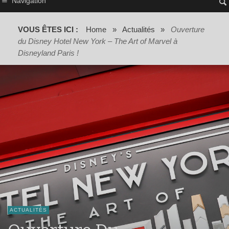
Navigation
VOUS ÊTES ICI :
Home
»
Actualités
»
Ouverture
du Disney Hotel New York – The Art of Marvel à
Disneyland Paris !
ACTUALITÉS