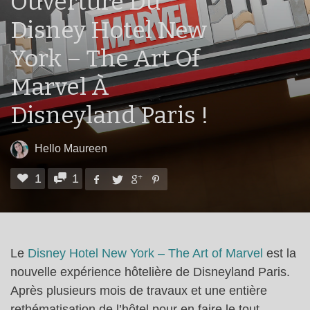
Ouverture Du
Disney Hotel New
York – The Art Of
Marvel À
Disneyland Paris !
Hello Maureen
1
1
Le
Disney Hotel New York – The Art of Marvel
est la
nouvelle expérience hôtelière de Disneyland Paris.
Après plusieurs mois de travaux et une entière
rethématisation de l’hôtel pour en faire le tout