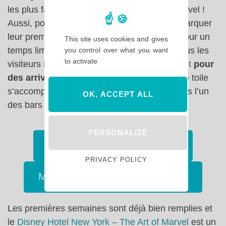
les plus fans de l’univers super héroïque Marvel !
Aussi, pour les remercier de leur venue et marquer
leur premier séjour, Disneyland Paris offre pour un
This site uses cookies and gives
temps limitée une toile Marvel exclusive à tous les
you control over what you want
to activate
visiteurs
réservant un séjour avant le 29 juillet
pour
des arrivées jusqu’au 30 mars 2022
! Cette toile
s’accompagne d’une boisson à déguster dans l’un
OK, ACCEPT ALL
des bars de l’hôtel !
PERSONALIZE
Plus d’infos sur l’hôtel Marvel
PRIVACY POLICY
Mes billets parcs à partir de 49€ !
Les premières semaines sont déjà bien remplies et
le
Disney Hotel New York – The Art of Marvel
est un