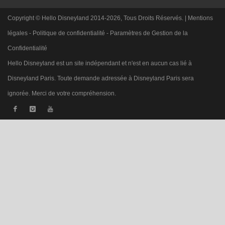
Copyright © Hello Disneyland 2014-2026, Tous Droits Réservés. |
Mentions
légales
-
Politique de confidentialité
-
Paramètres de Gestion de la
Confidentialité
Hello Disneyland est un site indépendant et n'est en aucun cas lié à
Disneyland Paris. Toute demande adressée à Disneyland Paris sera
ignorée. Merci de votre compréhension.