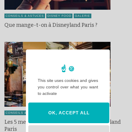
CONSEILS & ASTUCES
DISNEY FOOD
GALERIE
Que mange-t-on à Disneyland Paris ?
This site uses cookies and gives
you control over what you want
to activate
OK, ACCEPT ALL
CONSEILS & ASTUCES
DISNEY FOOD
Les 5 meilleurs buffets à volonté de Disneyland
Paris