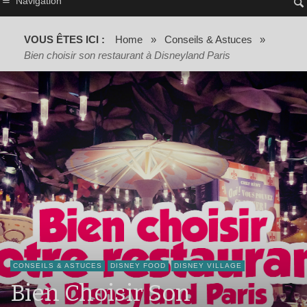
Navigation
VOUS ÊTES ICI :
Home
»
Conseils & Astuces
»
Bien choisir son restaurant à Disneyland Paris
CONSEILS & ASTUCES
DISNEY FOOD
DISNEY VILLAGE
Bien Choisir Son