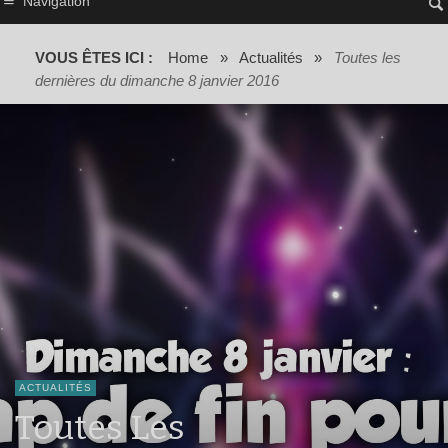
Navigation
VOUS ÊTES ICI :
Home
»
Actualités
»
Toutes les
dernières du dimanche 8 janvier 2016
ACTUALITÉS
Toutes Les