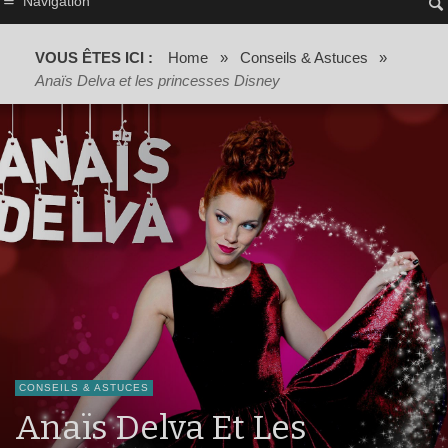
Navigation
VOUS ÊTES ICI :
Home
»
Conseils & Astuces
»
Anaïs Delva et les princesses Disney
CONSEILS & ASTUCES
Anaïs Delva Et Les