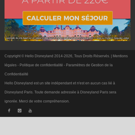
Copyright © Hello Disneyland 2014-2026, Tous Droits Réservés. |
Mentions
légales
-
Politique de confidentialité
-
Paramètres de Gestion de la
Confidentialité
Hello Disneyland est un site indépendant et n'est en aucun cas lié à
Disneyland Paris. Toute demande adressée à Disneyland Paris sera
ignorée. Merci de votre compréhension.