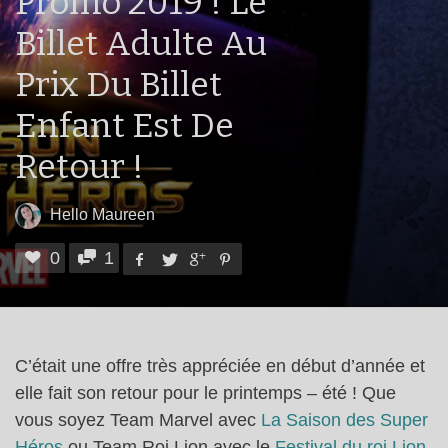
Promo 2019 ! Le
Billet Adulte Au
Prix Du Billet
Enfant Est De
Retour !
Hello Maureen
0
1
C’était une offre très appréciée en début d’année et
elle fait son retour pour le printemps – été ! Que
vous soyez Team Marvel avec
La Saison des Super
Héros
ou Team Roi Lion avec le
Festival du roi Lion