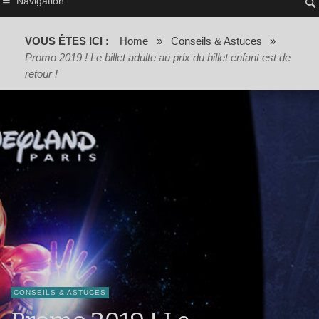
Navigation
VOUS ÊTES ICI :
Home
»
Conseils & Astuces
»
Promo 2019 ! Le billet adulte au prix du billet enfant est de
retour !
CONSEILS & ASTUCES