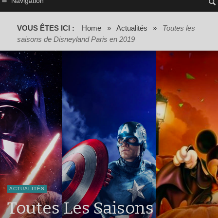
Navigation
VOUS ÊTES ICI :
Home
»
Actualités
»
Toutes les
saisons de Disneyland Paris en 2019
ACTUALITÉS
Toutes Les Saisons