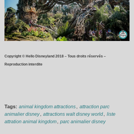
Copyright © Hello Disneyland 2018 – Tous droits réservés –
Reproduction interdite
Tags:
animal kingdom attractions
,
attraction parc
animalier disney
,
attractions walt disney world
,
liste
attration animal kingdom
,
parc animalier disney