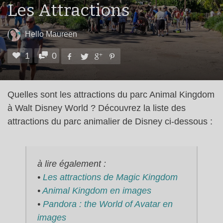
Les Attractions
Hello Maureen
1
0
Quelles sont les attractions du parc Animal Kingdom
à Walt Disney World ? Découvrez la liste des
attractions du parc animalier de Disney ci-dessous :
à lire également :
•
Les attractions de Magic Kingdom
•
Animal Kingdom en images
•
Pandora : the World of Avatar en
images