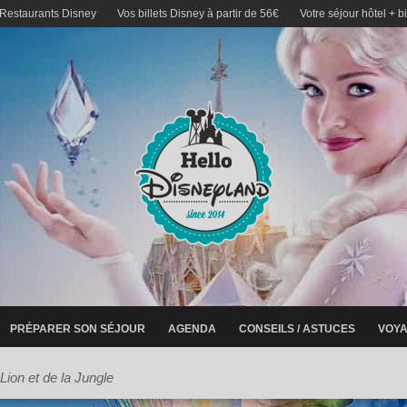
 Restaurants Disney
Vos billets Disney à partir de 56€
Votre séjour hôtel + b
PRÉPARER SON SÉJOUR
AGENDA
CONSEILS / ASTUCES
VOYA
Lion et de la Jungle