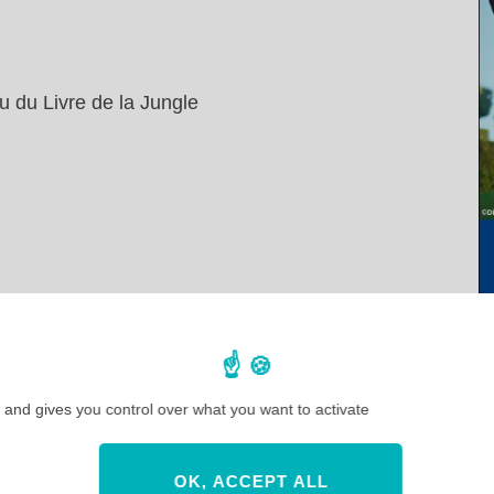
 du Livre de la Jungle
 Jungle est ma nouvelle saison préférée ?
en images 2019
eyland Paris
neyland Paris
 and gives you control over what you want to activate
 Roi Lion et de la Jungle ?
OK, ACCEPT ALL