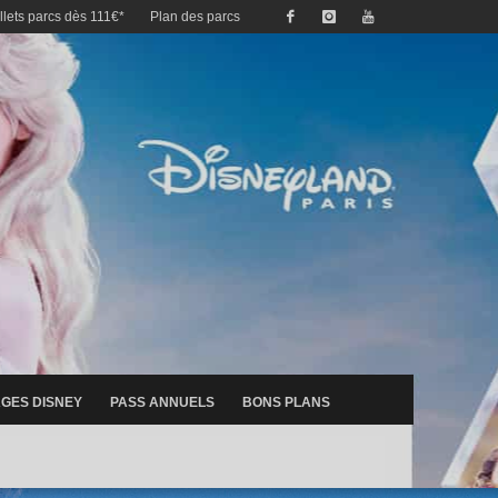
illets parcs dès 111€*
Plan des parcs
GES DISNEY
PASS ANNUELS
BONS PLANS