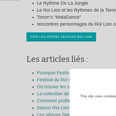
Le Rythme De La Jungle
Le Roi Lion et les Rythmes de la Terre
Timon’s “MataDance”
rencontres personnages du Roi Lion ou
VOIR LES OFFRES SÉJOURS ROI LION
Les articles liés :
Pourquoi Festival du Roi Lion et de la
Festival du Roi Lion et de la Jungle 
Où trouver les snacks Roi Lion à Disn
La collection de bijoux Roi Lion à Dis
This site uses cookies
Comment profiter à fond du Festival du
Saison Roi Lion 2019 : programme
Les séjours Signature Roi Lion 2019