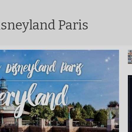
isneyland Paris