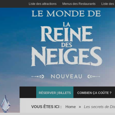
Liste des attractions
Menus des Restaurants
Liste des
RÉSERVER | BILLETS
COMBIEN ÇA COÛTE ?
VOUS ÊTES ICI :
Home
»
Les secrets de Di