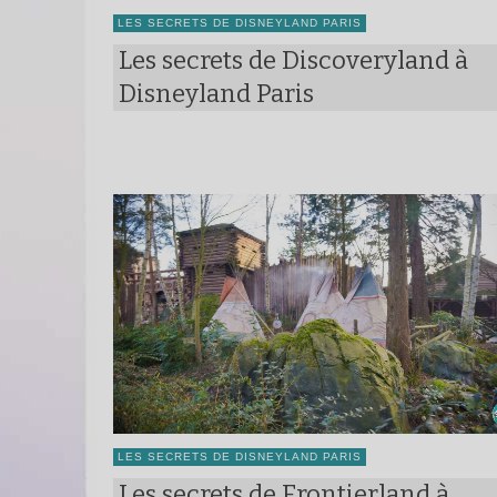
LES SECRETS DE DISNEYLAND PARIS
Les secrets de Discoveryland à
Disneyland Paris
LES SECRETS DE DISNEYLAND PARIS
Les secrets de Frontierland à