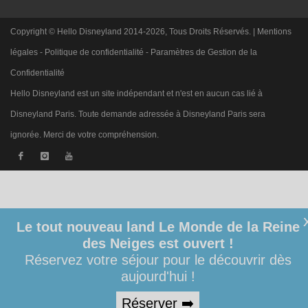
Copyright © Hello Disneyland 2014-2026, Tous Droits Réservés. |
Mentions
légales
-
Politique de confidentialité
-
Paramètres de Gestion de la
Confidentialité
Hello Disneyland est un site indépendant et n'est en aucun cas lié à
Disneyland Paris. Toute demande adressée à Disneyland Paris sera
ignorée. Merci de votre compréhension.
Le tout nouveau land Le Monde de la Reine
des Neiges est ouvert !
Réservez votre séjour pour le découvrir dès
aujourd'hui !
Réserver ➡️