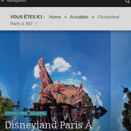
Navigation
VOUS ÊTES ICI :
Home
»
Actualités
»
Disneyland
Paris à 360 ° !
ACTUALITÉS
GALERIE
Disneyland Paris À