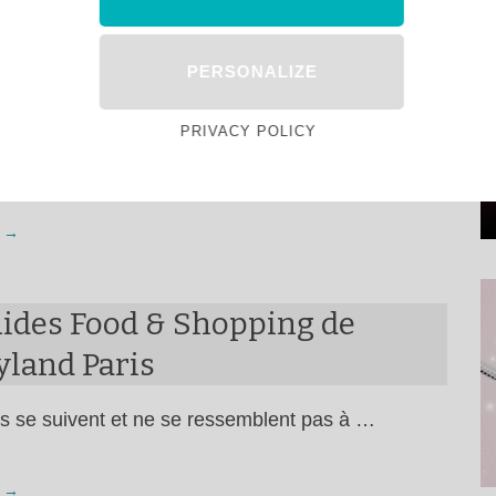
nages à Disneyland Paris :
 Cow Girl !
PERSONALIZE
semaine dernière, une nouvelle Cow Girl met
PRIVACY POLICY
e …
 →
uides Food & Shopping de
yland Paris
s se suivent et ne se ressemblent pas à …
 →