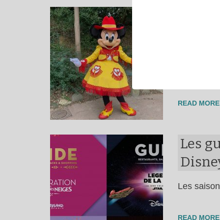
Person
Minnie
Depuis la 
l’ambianc
READ MORE
Les g
Disne
Les saison
READ MORE