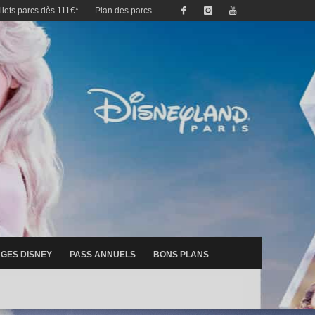
illets parcs dès 111€*
Plan des parcs
GES DISNEY
PASS ANNUELS
BONS PLANS