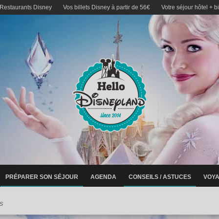
 Restaurants Disney
Vos billets Disney à partir de 56€
Votre séjour hôtel + b
PRÉPARER SON SÉJOUR
AGENDA
CONSEILS / ASTUCES
VOYA
s