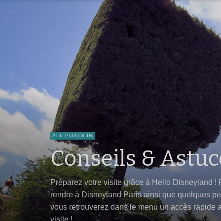
ALL POSTS IN
Conseils & Astuc
Préparez votre visite grâce à Hello Disneyland !
rendre à Disneyland Paris ainsi que quelques peti
vous retrouverez dans le menu un accès rapide aux
visite !