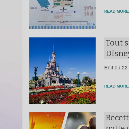
READ MORE
Tout s
Disne
Edit du 22
READ MORE
Recett
patte 